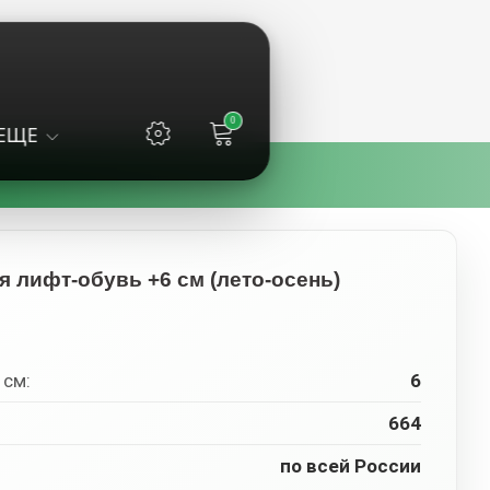
0
ЕЩЕ
я лифт-обувь +6 см (лето-осень)
 см:
6
664
по всей России