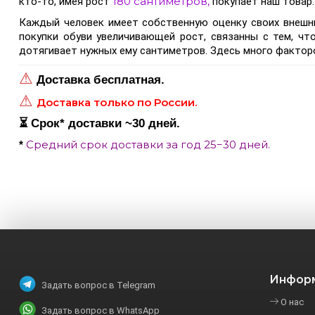
180 сантиметров,
кто-то, имея рост
покупает наш товар.
Каждый человек имеет собственную оценку своих внешни
покупки обуви увеличивающей рост, связанны с тем, что
дотягивает нужных ему сантиметров. Здесь много факторов
⚠
Доставка бесплатная.
⚠
Доставка только по России.
⏳ Срок
*
доставки ~30 дней.
Средний срок доставки за год 25−30 дней.
*
Инфор
Задать вопрос в Telegram
О нас
Задать вопрос в WhatsApp