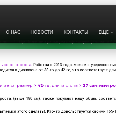
О НАС
НОВОСТИ
КОНТАКТЫ
ЕЩЕ
вная
Про большие размеры лифт-обуви ( больше 42-г
высокого роста.
Работая с 2013 года, можем с уверенность
ходится в диапазоне от 38-го до 42-го, что соответствует дл
считается размер
> 42-го,
длина стопы
> 27 сантиметро
роста, (выше 180 см), также покупают нашу обувь, соответ
пытаемся этого сделать). Кто-то довольствуется своими 165-