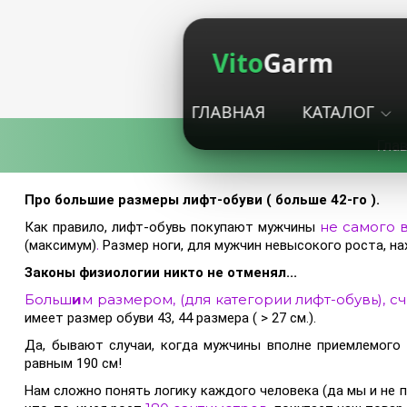
Vito
Garm
ГЛАВНАЯ
КАТАЛОГ
Гла
Про большие размеры лифт-обуви ( больше 42-го ).
не самого 
Как правило, лифт-обувь покупают мужчины
.
(максимум)
Размер ноги, для мужчин невысокого роста, на
Законы физиологии никто не отменял...
Больш
и
м размером, (для категории лифт-обувь
), 
имеет размер обуви 43, 44 размера ( > 27 см.).
Да, бывают случаи, когда мужчины вполне приемлемого 
равным 190 см!
Нам сложно понять логику каждого человека (да мы и не 