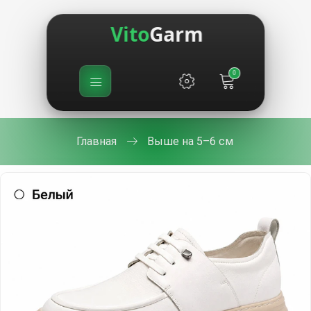
Vito
Garm
0
Главная
Выше на 5–6 см