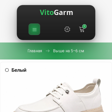
Vito
Garm
0
Главная
Выше на 5–6 см