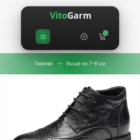
Vito
Garm
0
Главная
Выше на 7–8 см