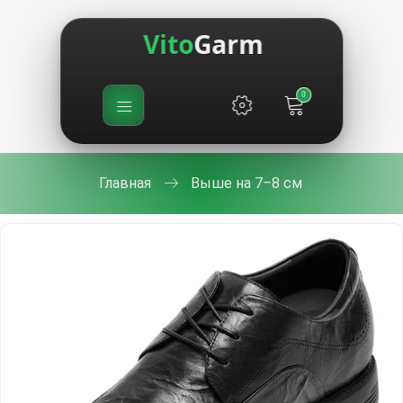
Vito
Garm
0
Главная
Выше на 7–8 см