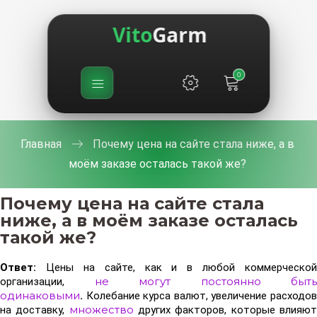
Vito
Garm
0
Главная
Почему цена на сайте стала ниже, а в
моём заказе осталась такой же?
Почему цена на сайте стала
ниже, а в моём заказе осталась
такой же?
Ответ:
Цены на сайте, как и в любой коммерческой
не могут постоянно быть
организации,
одинаковыми
.
Колебание курса валют, увеличение расходов
множество
на доставку,
других факторов, которые влияю